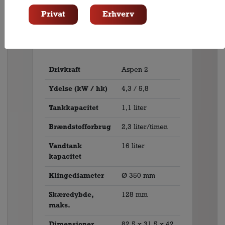
Privat
Erhverv
Specifikationer
Tilbehør
Forbrug
Drivkraft
Aspen 2
Ydelse (kW / hk)
4,3 / 5,8
Tankkapacitet
1,1 liter
Brændstofforbrug
2,3 liter/timen
Vandtank
16 liter
kapacitet
Klingediameter
Ø 350 mm
Skæredybde,
128 mm
maks.
Dimensioner
82,5 x 31,5 x 42