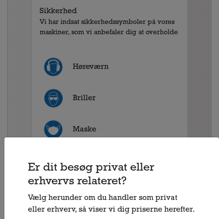
Sikkerhed
Vi har indsat sikkerhedssymboler på vores
maskiner, som vi anbefaler dig at overholde
Høreværn
Briller
Maske
Handsker
Er dit besøg privat eller
erhvervs relateret?
Fodværn
Vælg herunder om du handler som privat
eller erhverv, så viser vi dig priserne herefter.