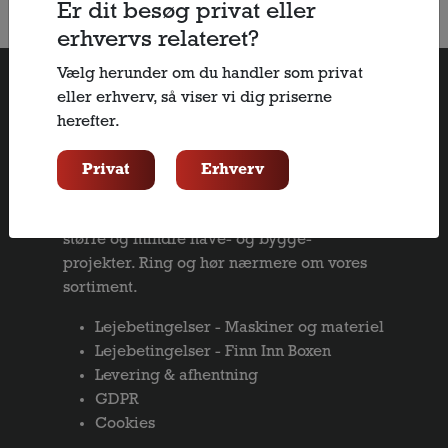
Er dit besøg privat eller
erhvervs relateret?
Vælg herunder om du handler som privat
eller erhverv, så viser vi dig priserne
Vores sortiment
herefter.
Hos Finn Inn udlejer vi både biler, lifte,
Privat
Erhverv
materiel og trailere. Vi udvider fortsat
vores sortiment med nye maskiner til både
større og mindre have- og bygge-
projekter. Ring og hør nærmere om vores
sortiment.
Lejebetingelser - Maskiner og materiel
Lejebetingelser - Finn Inn Boxen
Levering & afhentning
GDPR
Cookies