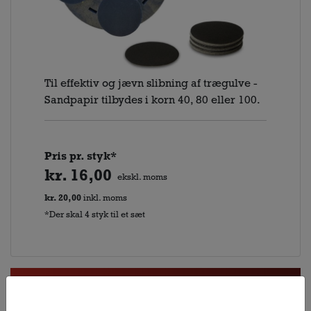
Til effektiv og jævn slibning af trægulve -
Sandpapir tilbydes i korn 40, 80 eller 100.
Pris pr. styk*
kr. 16,00
ekskl. moms
kr. 20,00
inkl. moms
*Der skal 4 styk til et sæt